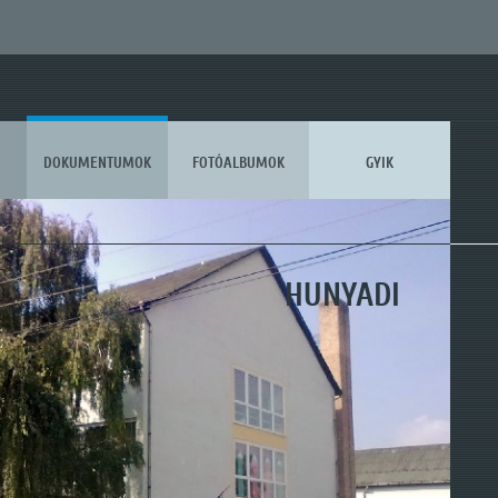
DOKUMENTUMOK
FOTÓALBUMOK
GYIK
KOSSUTH
HUNYADI
MÓRA