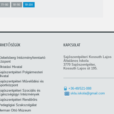
171-180
181-190
191-200
ÉRHETŐSÉGÜK
KAPCSOLAT
Sajószentpéteri Kossuth Lajos
Klebelsberg Intézményfenntartó
Általános Iskola
Központ
3770 Sajószentpéter,
ktatási Hivatal
Kossuth Lajos út 195.
ajószentpéteri Polgármesteri
ivatal
Sajószentpéteri Művelődési és
Sportközpont
+36-48/521-088
ajószentpéteri Szociális és
skla.iskola@gmail.com
Egészségügyi Intézmények
Sajószentpéteri Rendőrőrs
Pedagógiai Szakszolgálat
Herman Ottó Múzeum