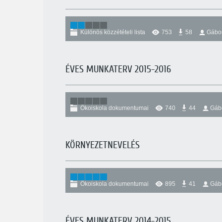
Különös közzétételi lista
753
58
Gábo
ÉVES MUNKATERV 2015-2016
Ökoiskola dokumentumai
740
44
Gáb
KÖRNYEZETNEVELÉS
Ökoiskola dokumentumai
895
41
Gáb
ÉVES MUNKATERV 2014-2015