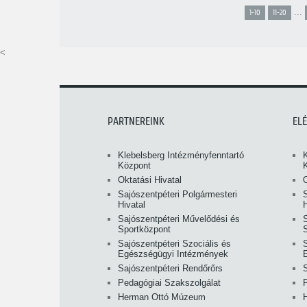
...
1-10
11-20
<
PARTNEREINK
EL
Klebelsberg Intézményfenntartó
Központ
Oktatási Hivatal
O
Sajószentpéteri Polgármesteri
S
Hivatal
H
Sajószentpéteri Művelődési és
Sportközpont
Sajószentpéteri Szociális és
S
Egészségügyi Intézmények
Sajószentpéteri Rendőrőrs
Pedagógiai Szakszolgálat
Herman Ottó Múzeum