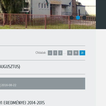
1
2
3
Oldalak
:
...
«
1
2
18
19
20
AUGUSZTUS)
2016-08-22
I EREDMÉNYEI 2014-2015