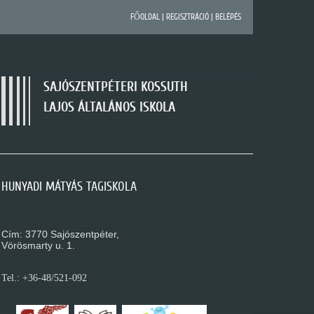
FŐOLDAL
|
REGISZTRÁCIÓ
|
BELÉPÉS
SAJÓSZENTPÉTERI KOSSUTH
LAJOS ÁLTALÁNOS ISKOLA
SAJÓSZENTPÉTERI KOSSUTH LAJOS ÁLTALÁNOS
HUNYADI MÁTYÁS TAGISKOLA
MÓRA FERENC TAGISKOLA
ISKOLA
Cím: 3770 Sajószentpéter,
Cím: 3770 Sajószentpéter,
Cím: 3770 Sajószentpéter,
Kossuth L. út 195.
Vörösmarty u. 1.
Móra Ferenc u. 1.
Tel.: +36-48/521-088
Tel.: +36-48/521-092
Tel.: +36-48/521-080