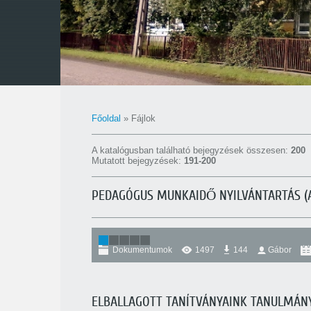
Főoldal
»
Fájlok
A katalógusban található bejegyzések összesen
:
200
Mutatott bejegyzések
:
191-200
PEDAGÓGUS MUNKAIDŐ NYILVÁNTARTÁS (
Dokumentumok
1497
144
Gábor
ELBALLAGOTT TANÍTVÁNYAINK TANULMÁNY