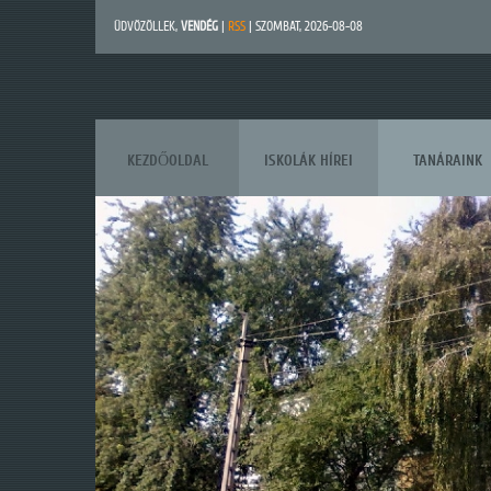
ÜDVÖZÖLLEK
,
VENDÉG
|
RSS
| SZOMBAT, 2026-08-08
KEZDŐOLDAL
ISKOLÁK HÍREI
TANÁRAINK