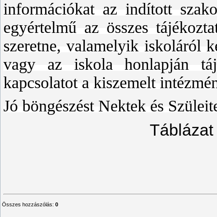
információkat az indított szak
egyértelmű az összes tájékoztat
szeretne, valamelyik iskoláról 
vagy az iskola honlapján tá
kapcsolatot a kiszemelt intézmé
Jó böngészést Nektek és Szüleit
Táblázat
Összes hozzászólás
:
0