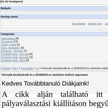
[
Az én honlapom
]
Belépés
Honlap-menü
Kezdőoldal
Iskolák hírei
Ta
Categories
Határtalanul
[9]
Ökoiskola
[13]
Tanév rendje
[1]
Éves munkaterv
[0]
Pályázat - Színház
[7]
Eredményeink_Hunyadi
[0]
Eredményeink_Kossuth
[2]
Eredményeink_Móra
[0]
Főoldal
»
2017
»
November
»
14
» Környék középiskolái és a 2018/2019-es tanévben indíto
Környék középiskolái és a 2018/2019-es tanévben indított tagozatok
Kedves Továbbtanuló Diákjaink!
A cikk alján található itt f
pályaválasztási kiállításon begyű