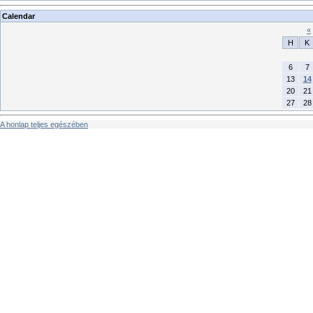
Calendar
«
H
K
6
7
13
14
20
21
27
28
A honlap teljes egészében