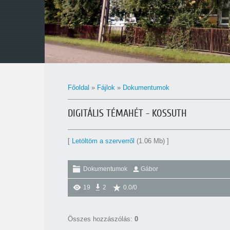
Főoldal
»
Fájlok
»
Dokumentumok
DIGITÁLIS TÉMAHÉT - KOSSUTH
[
Letöltöm a szerverről
(1.06 Mb) ]
Dokumentumok
Gábor
19
2
0.0
/
0
Összes hozzászólás
:
0