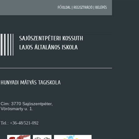
FŐOLDAL
|
REGISZTRÁCIÓ
|
BELÉPÉS
SAJÓSZENTPÉTERI KOSSUTH
LAJOS ÁLTALÁNOS ISKOLA
SAJÓSZENTPÉTERI KOSSUTH LAJOS ÁLTALÁNOS
HUNYADI MÁTYÁS TAGISKOLA
MÓRA FERENC TAGISKOLA
ISKOLA
Cím: 3770 Sajószentpéter,
Cím: 3770 Sajószentpéter,
Cím: 3770 Sajószentpéter,
Kossuth L. út 195.
Vörösmarty u. 1.
Móra Ferenc u. 1.
Tel.: +36-48/521-088
Tel.: +36-48/521-092
Tel.: +36-48/521-080