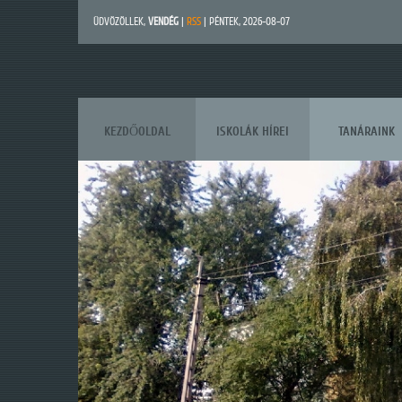
ÜDVÖZÖLLEK
,
VENDÉG
|
RSS
| PÉNTEK, 2026-08-07
KEZDŐOLDAL
ISKOLÁK HÍREI
TANÁRAINK