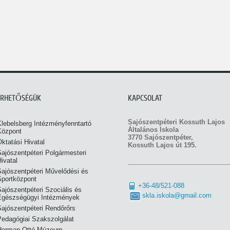
ÉRHETŐSÉGÜK
KAPCSOLAT
Sajószentpéteri Kossuth Lajos
Klebelsberg Intézményfenntartó
Általános Iskola
Központ
3770 Sajószentpéter,
ktatási Hivatal
Kossuth Lajos út 195.
ajószentpéteri Polgármesteri
ivatal
Sajószentpéteri Művelődési és
Sportközpont
+36-48/521-088
ajószentpéteri Szociális és
skla.iskola@gmail.com
Egészségügyi Intézmények
Sajószentpéteri Rendőrőrs
Pedagógiai Szakszolgálat
Herman Ottó Múzeum