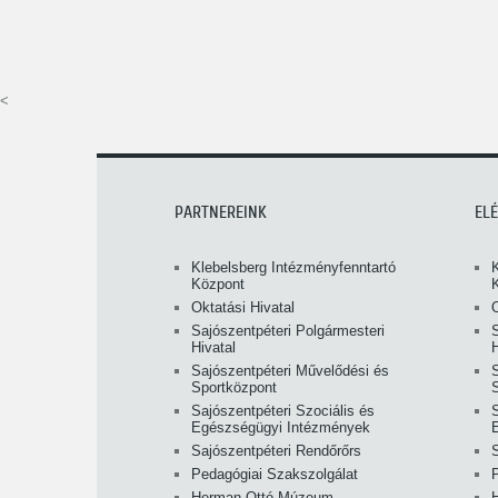
<
PARTNEREINK
EL
Klebelsberg Intézményfenntartó
Központ
Oktatási Hivatal
O
Sajószentpéteri Polgármesteri
S
Hivatal
H
Sajószentpéteri Művelődési és
Sportközpont
Sajószentpéteri Szociális és
S
Egészségügyi Intézmények
Sajószentpéteri Rendőrőrs
Pedagógiai Szakszolgálat
Herman Ottó Múzeum