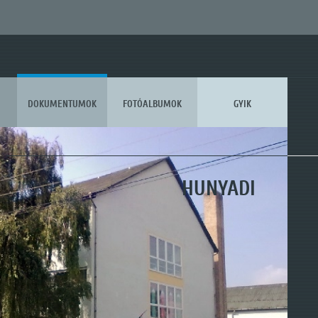
DOKUMENTUMOK
FOTÓALBUMOK
GYIK
KOSSUTH
HUNYADI
MÓRA