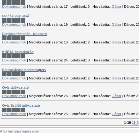
Dokumentumok
|
Megtekintések száma:
17
|
Letöltések:
3
|
Hozzáadta::
Gábor
|
Dátum:
2
tanítási nap alsó
Dokumentumok
|
Megtekintések száma:
19
|
Letöltések:
2
|
Hozzáadta::
Gábor
|
Dátum:
2
Digitális témahét - Kossuth
Dokumentumok
|
Megtekintések száma:
18
|
Letöltések:
2
|
Hozzáadta::
Gábor
|
Dátum:
2
KRÉTA beiratkozás
Dokumentumok
|
Megtekintések száma:
24
|
Letöltések:
3
|
Hozzáadta::
Gábor
|
Dátum:
2
Beiskolázási marketingterv
Dokumentumok
|
Megtekintések száma:
18
|
Letöltések:
2
|
Hozzáadta::
Gábor
|
Dátum:
2
Ovis tájékoztató
Dokumentumok
|
Megtekintések száma:
23
|
Letöltések:
3
|
Hozzáadta::
Gábor
|
Dátum:
2
Ovis Szülői tájékoztató
Dokumentumok
|
Megtekintések száma:
23
|
Letöltések:
2
|
Hozzáadta::
Gábor
|
Dátum:
2
1-10
11-2
A honlap teljes egészében