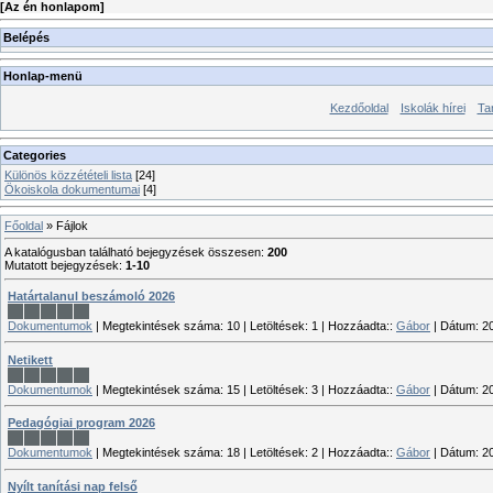
[
Az én honlapom
]
Belépés
Honlap-menü
Kezdőoldal
Iskolák hírei
Ta
Categories
Különös közzétételi lista
[24]
Ökoiskola dokumentumai
[4]
Főoldal
»
Fájlok
A katalógusban található bejegyzések összesen
:
200
Mutatott bejegyzések
:
1-10
Határtalanul beszámoló 2026
Dokumentumok
|
Megtekintések száma:
10
|
Letöltések:
1
|
Hozzáadta::
Gábor
|
Dátum:
2
Netikett
Dokumentumok
|
Megtekintések száma:
15
|
Letöltések:
3
|
Hozzáadta::
Gábor
|
Dátum:
2
Pedagógiai program 2026
Dokumentumok
|
Megtekintések száma:
18
|
Letöltések:
2
|
Hozzáadta::
Gábor
|
Dátum:
2
Nyílt tanítási nap felső