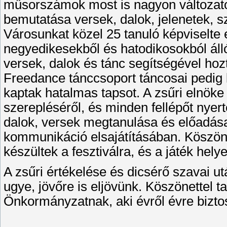
műsorszámok most is nagyon változatos
bemutatása versek, dalok, jelenetek, s
Városunkat közel 25 tanuló képviselte
negyedikesekből és hatodikosokból álló
versek, dalok és tánc segítségével hoz
Freedance tánccsoport táncosai pedig k
kaptak hatalmas tapsot. A zsűri elnöke
szerepléséről, és minden fellépőt nyer
dalok, versek megtanulása és előadása 
kommunikáció elsajátításában. Köszöne
készültek a fesztiválra, és a játék helye
A zsűri értékelése és dicsérő szavai ut
ugye, jövőre is eljövünk. Köszönettel 
Önkormányzatnak, aki évről évre biztosí