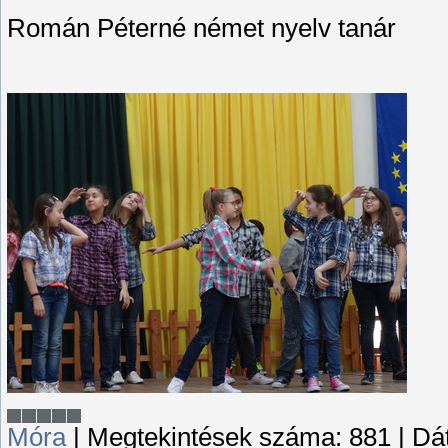
Román Péterné német nyelv tanár
Móra
|
Megtekintések száma:
881
|
Dá