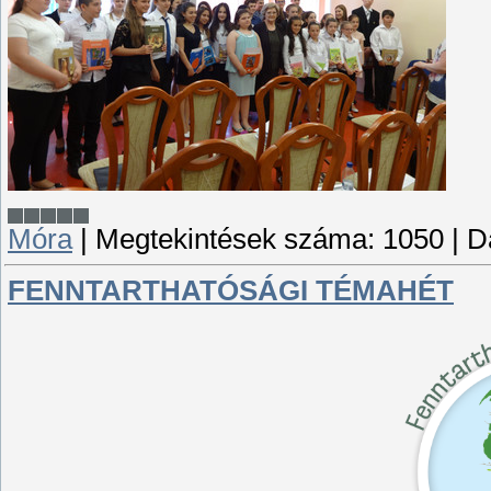
Móra
|
Megtekintések száma:
1050
|
D
FENNTARTHATÓSÁGI TÉMAHÉT