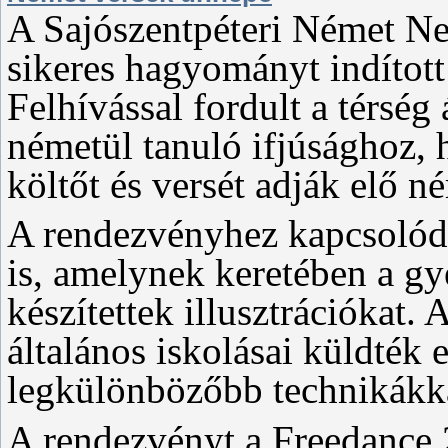
A Sajószentpéteri Német N
sikeres hagyományt indított 
Felhívással fordult a térség
németül tanuló ifjúsághoz,
költőt és versét adják elő n
A rendezvényhez kapcsolódo
is, amelynek keretében a gy
készítettek illusztrációkat. 
általános iskolásai küldték 
legkülönbözőbb technikákka
A rendezvényt a Freedance 