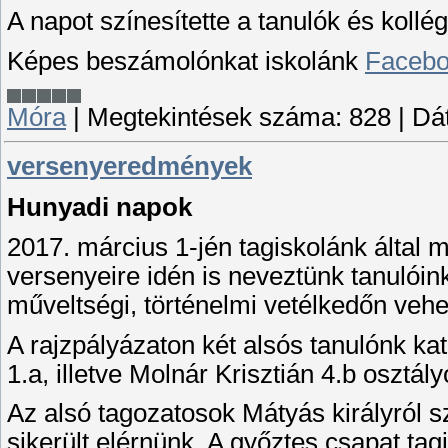
A napot színesítette a tanulók és kollé
Képes beszámolónkat iskolánk
Faceb
Móra
|
Megtekintések száma:
828
|
Dá
versenyeredmények
Hunyadi napok
2017. március 1-jén tagiskolánk által
versenyeire idén is neveztünk tanulóink
műveltségi, történelmi vetélkedőn vehet
A rajzpályázaton két alsós tanulónk kate
1.a, illetve Molnár Krisztián 4.b osztál
Az alsó tagozatosok Mátyás királyról sz
sikerült elérnünk. A győztes csapat tag