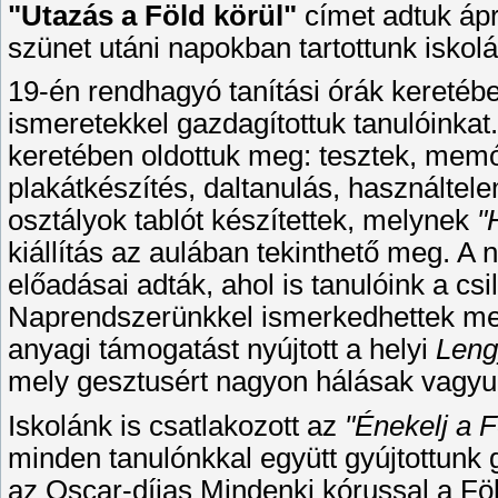
"Utazás a Föld körül"
címet adtuk ápri
szünet utáni napokban tartottunk iskol
19-én rendhagyó tanítási órák keretébe
ismeretekkel gazdagítottuk tanulóinkat
keretében oldottuk meg: tesztek, memór
plakátkészítés, daltanulás, használtele
osztályok tablót készítettek, melynek
"
kiállítás az aulában tekinthető meg. A 
előadásai adták, ahol is tanulóink a csi
Naprendszerünkkel ismerkedhettek me
anyagi támogatást nyújtott a helyi
Leng
mely gesztusért nagyon hálásak vagyu
Iskolánk is csatlakozott az
"Énekelj a F
minden tanulónkkal együtt gyújtottunk 
az Oscar-díjas Mindenki kórussal a Föl