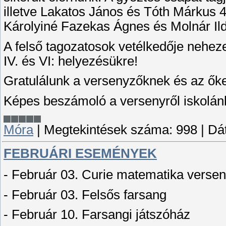
illetve Lakatos János és Tóth Márkus 4
Károlyiné Fazekas Ágnes és Molnár Ild
A felső tagozatosok vetélkedője nehez
IV. és VI: helyezésükre!
Gratulálunk a versenyzőknek és az őket
Képes beszámoló a versenyről iskolá
Móra
|
Megtekintések száma:
998
|
Dá
FEBRUÁRI ESEMÉNYEK
- Február 03. Curie matematika verse
- Február 03. Felsős farsang
- Február 10. Farsangi játszóház