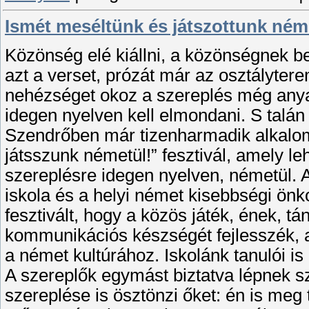
Ismét meséltünk és játszottunk ném
Közönség elé kiállni, a közönségnek 
azt a verset, prózát már az osztályte
nehézséget okoz a szereplés még any
idegen nyelven kell elmondani. S talá
Szendrőben már tizenharmadik alkalo
játsszunk németül!” fesztivál, amely l
szereplésre idegen nyelven, németül. A 
iskola és a helyi német kisebbségi önko
fesztivált, hogy a közös játék, ének, t
kommunikációs készségét fejlesszék, 
a német kultúrához. Iskolánk tanulói is 
A szereplők egymást biztatva lépnek sz
szereplése is ösztönzi őket: én is meg