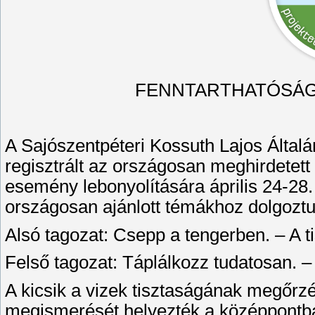
FENNTARTHATÓSÁG
A Sajószentpéteri Kossuth Lajos Által
regisztrált az országosan meghirdetett
esemény lebonyolítására április 24-28. 
országosan ajánlott témákhoz dolgoztu
Alsó tagozat: Csepp a tengerben. – A ti
Felső tagozat: Táplálkozz tudatosan. 
A kicsik a vizek tisztaságának megőrzé
megismerését helyezték a középpontba.