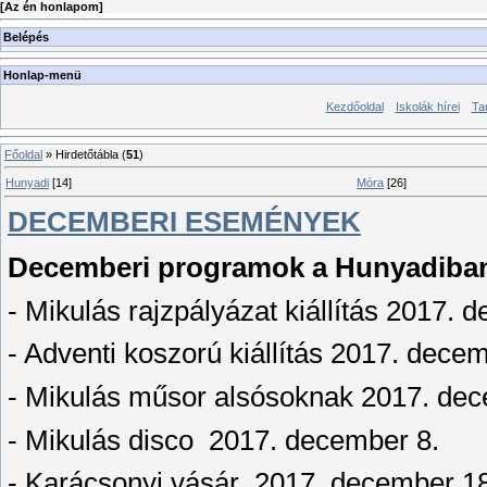
[
Az én honlapom
]
Belépés
Honlap-menü
Kezdőoldal
Iskolák hírei
Ta
Főoldal
»
Hirdetőtábla
(
51
)
Hunyadi
[14]
Móra
[26]
DECEMBERI ESEMÉNYEK
Decemberi programok a Hunyadiba
- Mikulás rajzpályázat kiállítás 2017. 
- Adventi koszorú kiállítás 2017. decem
- Mikulás műsor alsósoknak 2017. dec
- Mikulás disco 2017. december 8.
- Karácsonyi vásár 2017. december 18