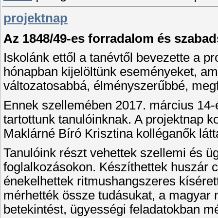
projektnap
Az 1848/49-es forradalom és szaba
Iskolánk ettől a tanévtől bevezette a p
hónapban kijelöltünk eseményeket, am
változatosabbá, élményszerűbbé, meg
Ennek szellemében 2017. március 14-én
tartottunk tanulóinknak. A projektnap k
Maklárné Bíró Krisztina kolléganők látt
Tanulóink részt vehettek szellemi és 
foglalkozásokon. Készíthettek huszár c
énekelhettek ritmushangszeres kíséret
mérhették össze tudásukat, a magyar n
betekintést, ügyességi feladatokban m