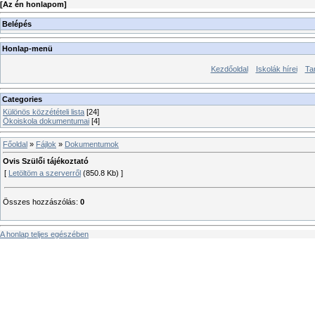
[
Az én honlapom
]
Belépés
Honlap-menü
Kezdőoldal
Iskolák hírei
Ta
Categories
Különös közzétételi lista
[24]
Ökoiskola dokumentumai
[4]
Főoldal
»
Fájlok
»
Dokumentumok
Ovis Szülői tájékoztató
[
Letöltöm a szerverről
(850.8 Kb) ]
Összes hozzászólás
:
0
A honlap teljes egészében