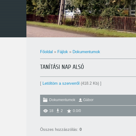
Főoldal
»
Fájlok
»
Dokumentumok
TANÍTÁSI NAP ALSÓ
[
Letöltöm a szerverről
(418.2 Kb) ]
Dokumentumok
Gábor
18
2
0.0
/
0
Összes hozzászólás
:
0