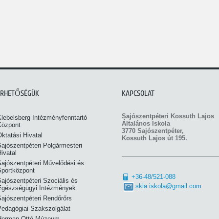
ÉRHETŐSÉGÜK
KAPCSOLAT
Sajószentpéteri Kossuth Lajos
Klebelsberg Intézményfenntartó
Általános Iskola
Központ
3770 Sajószentpéter,
ktatási Hivatal
Kossuth Lajos út 195.
ajószentpéteri Polgármesteri
ivatal
Sajószentpéteri Művelődési és
Sportközpont
+36-48/521-088
ajószentpéteri Szociális és
skla.iskola@gmail.com
Egészségügyi Intézmények
Sajószentpéteri Rendőrőrs
Pedagógiai Szakszolgálat
Herman Ottó Múzeum