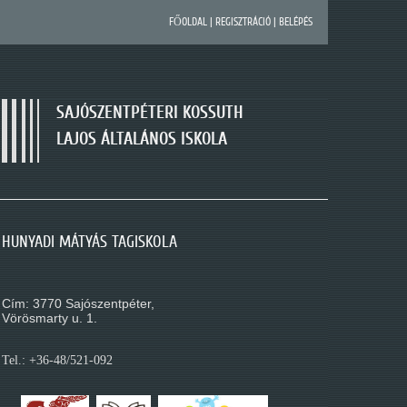
FŐOLDAL
|
REGISZTRÁCIÓ
|
BELÉPÉS
SAJÓSZENTPÉTERI KOSSUTH
LAJOS ÁLTALÁNOS ISKOLA
SAJÓSZENTPÉTERI KOSSUTH LAJOS ÁLTALÁNOS
HUNYADI MÁTYÁS TAGISKOLA
MÓRA FERENC TAGISKOLA
ISKOLA
Cím: 3770 Sajószentpéter,
Cím: 3770 Sajószentpéter,
Cím: 3770 Sajószentpéter,
Kossuth L. út 195.
Vörösmarty u. 1.
Móra Ferenc u. 1.
Tel.: +36-48/521-088
Tel.: +36-48/521-092
Tel.: +36-48/521-080