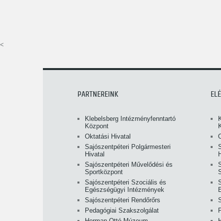
<
PARTNEREINK
EL
Klebelsberg Intézményfenntartó
Központ
Oktatási Hivatal
O
Sajószentpéteri Polgármesteri
S
Hivatal
H
Sajószentpéteri Művelődési és
Sportközpont
Sajószentpéteri Szociális és
S
Egészségügyi Intézmények
Sajószentpéteri Rendőrőrs
Pedagógiai Szakszolgálat
Herman Ottó Múzeum