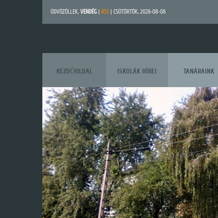
ÜDVÖZÖLLEK
,
VENDÉG
|
RSS
| CSÜTÖRTÖK, 2026-08-06
KEZDŐOLDAL
ISKOLÁK HÍREI
TANÁRAINK