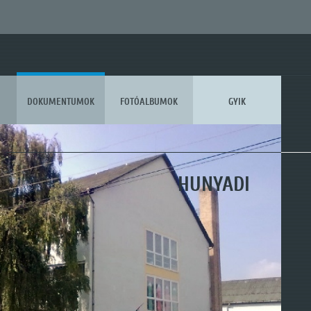
DOKUMENTUMOK
FOTÓALBUMOK
GYIK
KOSSUTH
HUNYADI
MÓRA