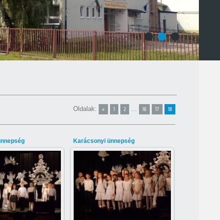
1
2
3
Oldalak
:
...
«
1
2
16
17
18
ünnepség
Karácsonyi ünnepség
015-03-10
2015-03-10
Gábor
Gábor