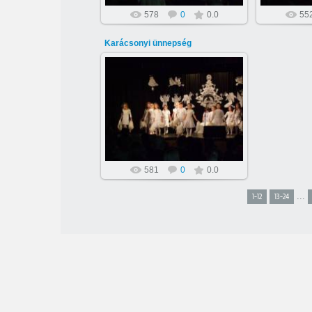
578
0
0.0
55
Karácsonyi ünnepség
2015-03-10
Gábor
581
0
0.0
...
1-12
13-24