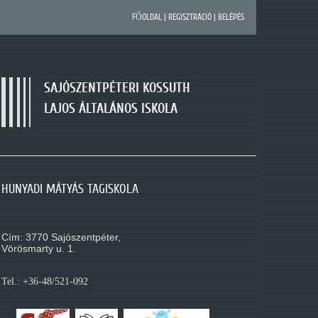
FŐOLDAL
|
REGISZTRÁCIÓ
|
BELÉPÉS
SAJÓSZENTPÉTERI KOSSUTH
LAJOS ÁLTALÁNOS ISKOLA
SAJÓSZENTPÉTERI KOSSUTH LAJOS ÁLTALÁNOS
HUNYADI MÁTYÁS TAGISKOLA
MÓRA FERENC TAGISKOLA
ISKOLA
Cím: 3770 Sajószentpéter,
Cím: 3770 Sajószentpéter,
Cím: 3770 Sajószentpéter,
Kossuth L. út 195.
Vörösmarty u. 1.
Móra Ferenc u. 1.
Tel.: +36-48/521-088
Tel.: +36-48/521-092
Tel.: +36-48/521-080