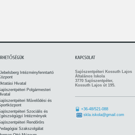
ÉRHETŐSÉGÜK
KAPCSOLAT
Sajószentpéteri Kossuth Lajos
Klebelsberg Intézményfenntartó
Általános Iskola
Központ
3770 Sajószentpéter,
ktatási Hivatal
Kossuth Lajos út 195.
ajószentpéteri Polgármesteri
ivatal
Sajószentpéteri Művelődési és
Sportközpont
+36-48/521-088
ajószentpéteri Szociális és
skla.iskola@gmail.com
Egészségügyi Intézmények
Sajószentpéteri Rendőrőrs
Pedagógiai Szakszolgálat
Herman Ottó Múzeum