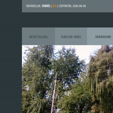
ÜDVÖZÖLLEK
,
VENDÉG
|
RSS
| CSÜTÖRTÖK, 2026-08-06
KEZDŐOLDAL
ISKOLÁK HÍREI
TANÁRAINK