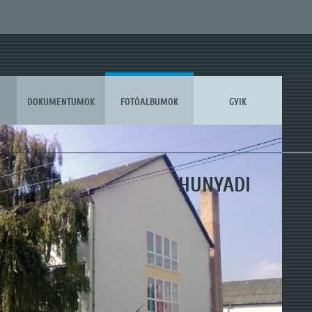
DOKUMENTUMOK
FOTÓALBUMOK
GYIK
KOSSUTH
HUNYADI
MÓRA