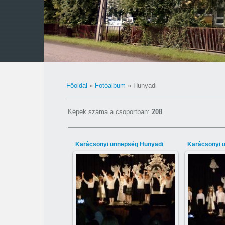
Főoldal
»
Fotóalbum
» Hunyadi
Képek száma a csoportban
:
208
Karácsonyi ünnepség Hunyadi
Karácsonyi 
2015-03-10
2
Gábor