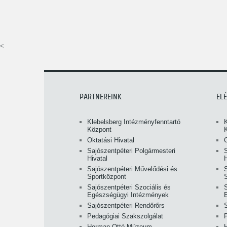
<
PARTNEREINK
EL
Klebelsberg Intézményfenntartó
Központ
Oktatási Hivatal
O
Sajószentpéteri Polgármesteri
S
Hivatal
H
Sajószentpéteri Művelődési és
Sportközpont
Sajószentpéteri Szociális és
S
Egészségügyi Intézmények
Sajószentpéteri Rendőrőrs
Pedagógiai Szakszolgálat
Herman Ottó Múzeum