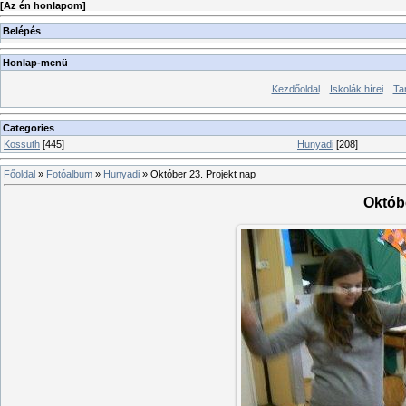
[
Az én honlapom
]
Belépés
Honlap-menü
Kezdőoldal
Iskolák hírei
Ta
Categories
Kossuth
[445]
Hunyadi
[208]
Főoldal
»
Fotóalbum
»
Hunyadi
» Október 23. Projekt nap
Októbe