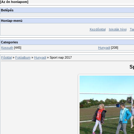
[
Az én honlapom
]
Belépés
Honlap-menü
Kezdőoldal
Iskolák hírei
Ta
Categories
Kossuth
[445]
Hunyadi
[208]
Főoldal
»
Fotóalbum
»
Hunyadi
» Sport nap 2017
S