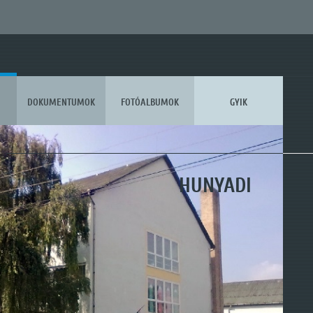
DOKUMENTUMOK
FOTÓALBUMOK
GYIK
KOSSUTH
HUNYADI
MÓRA