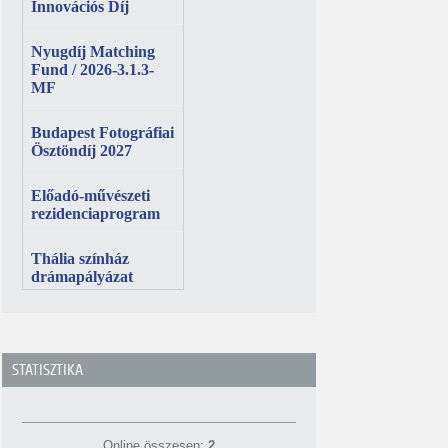
STATISZTIKA
Online összesen:
2