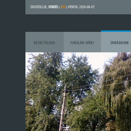
ÜDVÖZÖLLEK
,
VENDÉG
|
RSS
| PÉNTEK, 2026-08-07
KEZDŐOLDAL
ISKOLÁK HÍREI
TANÁRAINK