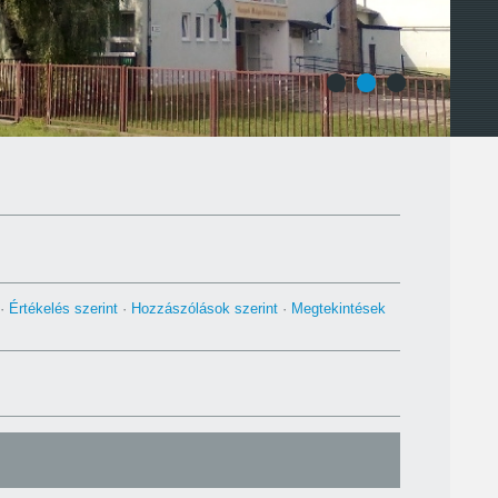
1
2
3
·
Értékelés szerint
·
Hozzászólások szerint
·
Megtekintések