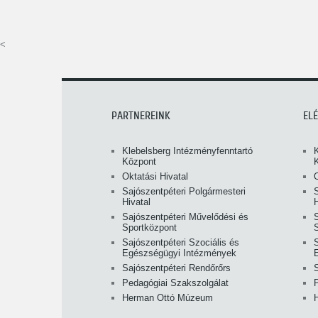
<
PARTNEREINK
EL
Klebelsberg Intézményfenntartó
Központ
Oktatási Hivatal
O
Sajószentpéteri Polgármesteri
S
Hivatal
H
Sajószentpéteri Művelődési és
Sportközpont
Sajószentpéteri Szociális és
S
Egészségügyi Intézmények
Sajószentpéteri Rendőrőrs
Pedagógiai Szakszolgálat
Herman Ottó Múzeum