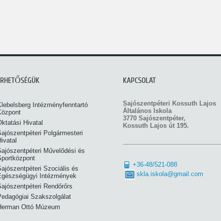
ÉRHETŐSÉGÜK
KAPCSOLAT
Sajószentpéteri Kossuth Lajos
Klebelsberg Intézményfenntartó
Általános Iskola
Központ
3770 Sajószentpéter,
ktatási Hivatal
Kossuth Lajos út 195.
ajószentpéteri Polgármesteri
ivatal
Sajószentpéteri Művelődési és
Sportközpont
+36-48/521-088
ajószentpéteri Szociális és
skla.iskola@gmail.com
Egészségügyi Intézmények
Sajószentpéteri Rendőrőrs
Pedagógiai Szakszolgálat
Herman Ottó Múzeum