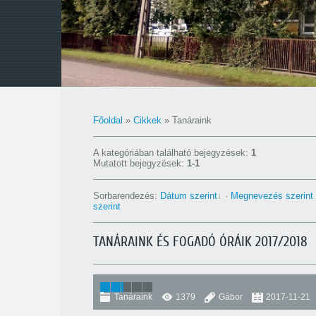
Főoldal
»
Cikkek
» Tanáraink
A kategóriában található bejegyzések
:
1
Mutatott bejegyzések
:
1-1
Sorbarendezés
:
Dátum szerint
·
Megnevezés szerint
szerint
TANÁRAINK ÉS FOGADÓ ÓRÁIK 2017/2018
Tanáraink
1379
Gábor
2017-11-21