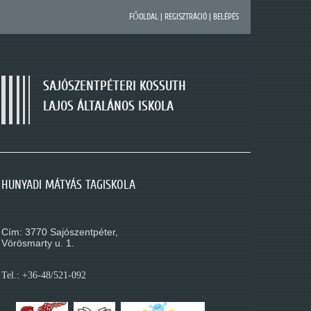
FŐOLDAL
|
REGISZTRÁCIÓ
|
BELÉPÉS
SAJÓSZENTPÉTERI KOSSUTH
LAJOS ÁLTALÁNOS ISKOLA
SAJÓSZENTPÉTERI KOSSUTH LAJOS ÁLTALÁNOS
HUNYADI MÁTYÁS TAGISKOLA
MÓRA FERENC TAGISKOLA
ISKOLA
Cím: 3770 Sajószentpéter,
Cím: 3770 Sajószentpéter,
Cím: 3770 Sajószentpéter,
Kossuth L. út 195.
Vörösmarty u. 1.
Móra Ferenc u. 1.
Tel.: +36-48/521-088
Tel.: +36-48/521-092
Tel.: +36-48/521-080