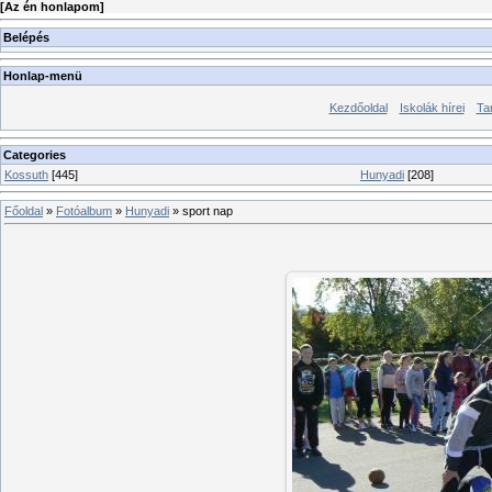
[
Az én honlapom
]
Belépés
Honlap-menü
Kezdőoldal
Iskolák hírei
Ta
Categories
Kossuth
[445]
Hunyadi
[208]
Főoldal
»
Fotóalbum
»
Hunyadi
» sport nap