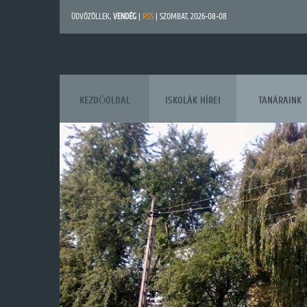
ÜDVÖZÖLLEK
,
VENDÉG
|
RSS
| SZOMBAT, 2026-08-08
KEZDŐOLDAL
ISKOLÁK HÍREI
TANÁRAINK