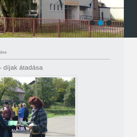
1
2
3
dása
- díjak átadása