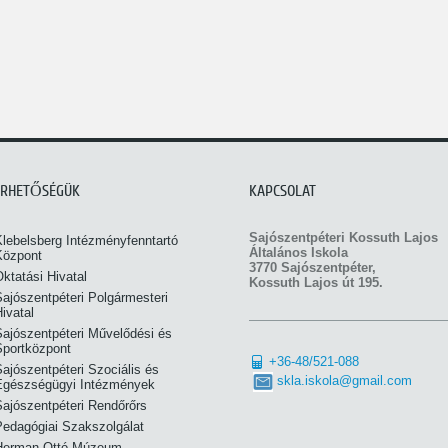
ÉRHETŐSÉGÜK
KAPCSOLAT
Sajószentpéteri Kossuth Lajos
Klebelsberg Intézményfenntartó
Általános Iskola
Központ
3770 Sajószentpéter,
ktatási Hivatal
Kossuth Lajos út 195.
ajószentpéteri Polgármesteri
ivatal
Sajószentpéteri Művelődési és
Sportközpont
+36-48/521-088
ajószentpéteri Szociális és
skla.iskola@gmail.com
Egészségügyi Intézmények
Sajószentpéteri Rendőrőrs
Pedagógiai Szakszolgálat
Herman Ottó Múzeum