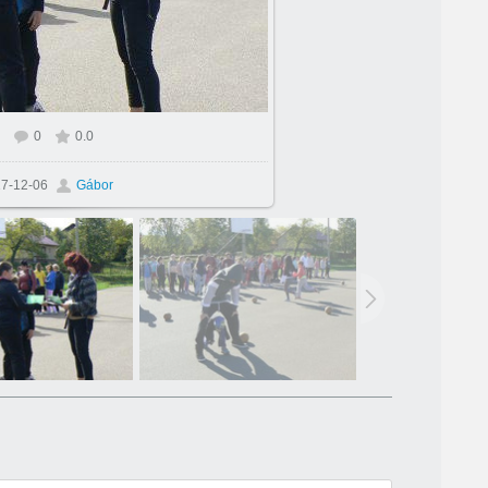
0
0.0
7-12-06
Gábor