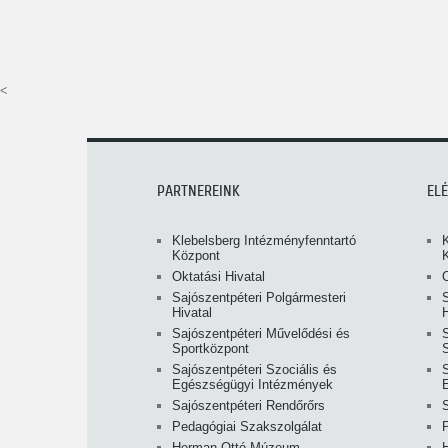
<
PARTNEREINK
EL
Klebelsberg Intézményfenntartó
Központ
Oktatási Hivatal
O
Sajószentpéteri Polgármesteri
S
Hivatal
H
Sajószentpéteri Művelődési és
Sportközpont
Sajószentpéteri Szociális és
S
Egészségügyi Intézmények
Sajószentpéteri Rendőrőrs
Pedagógiai Szakszolgálat
Herman Ottó Múzeum