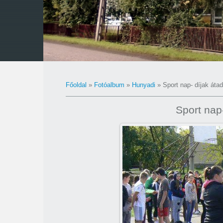
Főoldal
»
Fotóalbum
»
Hunyadi
» Sport nap- díjak áta
Sport nap