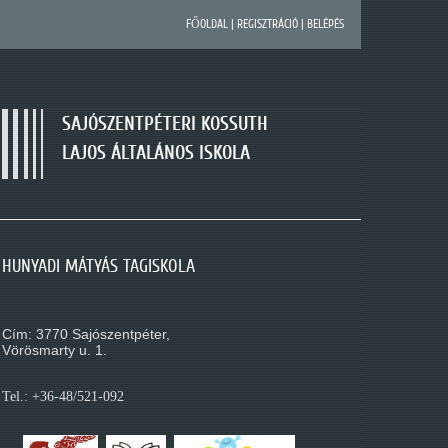
FŐOLDAL
|
REGISZTRÁCIÓ
|
BELÉPÉS
SAJÓSZENTPÉTERI KOSSUTH
LAJOS ÁLTALÁNOS ISKOLA
SAJÓSZENTPÉTERI KOSSUTH LAJOS ÁLTALÁNOS
HUNYADI MÁTYÁS TAGISKOLA
MÓRA FERENC TAGISKOLA
ISKOLA
Cím: 3770 Sajószentpéter,
Cím: 3770 Sajószentpéter,
Cím: 3770 Sajószentpéter,
Kossuth L. út 195.
Vörösmarty u. 1.
Móra Ferenc u. 1.
Tel.: +36-48/521-088
Tel.: +36-48/521-092
Tel.: +36-48/521-080