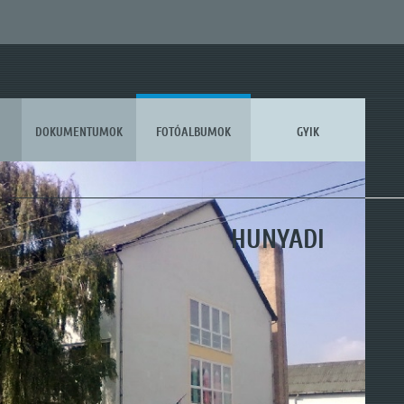
DOKUMENTUMOK
FOTÓALBUMOK
GYIK
KOSSUTH
HUNYADI
MÓRA