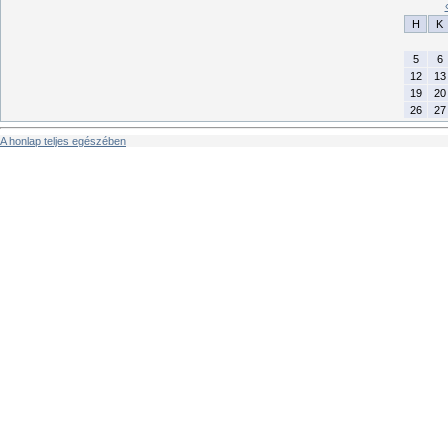
H
K
5
6
12
13
19
20
26
27
A honlap teljes egészében