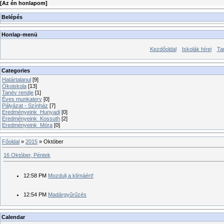
[
Az én honlapom
]
Belépés
Honlap-menü
Kezdőoldal
Iskolák hírei
Ta
Categories
Határtalanul
[9]
Ökoiskola
[13]
Tanév rendje
[1]
Éves munkaterv
[0]
Pályázat - Színház
[7]
Eredményeink_Hunyadi
[0]
Eredményeink_Kossuth
[2]
Eredményeink_Móra
[0]
Főoldal
»
2015
»
Október
16 Október, Péntek
12:58 PM
Mozdulj a klímáért!
12:54 PM
Madárgyűrűzés
Calendar