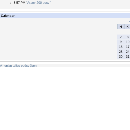
8:57 PM
"Arany 200 busz"
Calendar
H
K
2
3
9
10
16
17
23
24
30
31
A honlap teljes egészében