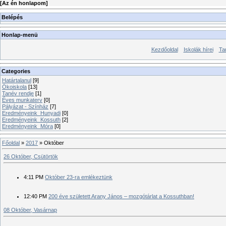
[
Az én honlapom
]
Belépés
Honlap-menü
Kezdőoldal
Iskolák hírei
Ta
Categories
Határtalanul
[9]
Ökoiskola
[13]
Tanév rendje
[1]
Éves munkaterv
[0]
Pályázat - Színház
[7]
Eredményeink_Hunyadi
[0]
Eredményeink_Kossuth
[2]
Eredményeink_Móra
[0]
Főoldal
»
2017
»
Október
26 Október, Csütörtök
4:11 PM
Október 23-ra emlékeztünk
12:40 PM
200 éve született Arany János – mozgótárlat a Kossuthban!
08 Október, Vasárnap