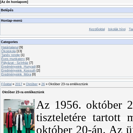
[
Az én honlapom
]
Belépés
Honlap-menü
Kezdőoldal
Iskolák hírei
Ta
Categories
Határtalanul
[9]
Ökoiskola
[13]
Tanév rendje
[1]
Éves munkaterv
[0]
Pályázat - Színház
[7]
Eredményeink_Hunyadi
[0]
Eredményeink_Kossuth
[2]
Eredményeink_Móra
[0]
Főoldal
»
2017
»
Október
»
26
» Október 23-ra emlékeztünk
Október 23-ra emlékeztünk
Az 1956. október 2
tiszteletére tartot
október 20-án. Az ü