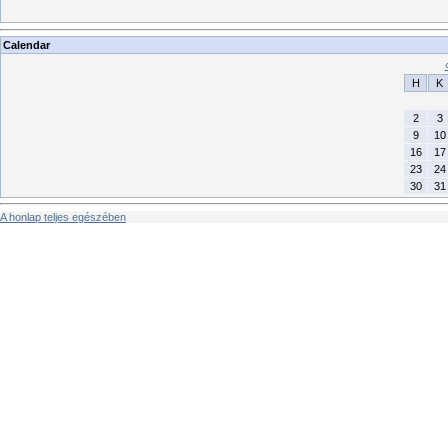
Calendar
H
K
2
3
9
10
16
17
23
24
30
31
A honlap teljes egészében