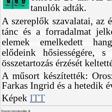
tanulók adták.
A szereplők
szavalatai, az 
tánc és a forradalmat jelk
elemek emelkedett hangu
elődeink hősiességére, 
összetartozás érzését keltett
A műsort készítették: Oros
Farkas Ingrid és a hetedik 
Képek
ITT
Összes hozzászólás
:
0