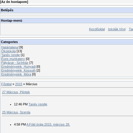
[
Az én honlapom
]
Belépés
Honlap-menü
Kezdőoldal
Iskolák hírei
Ta
Categories
Határtalanul
[9]
Ökoiskola
[13]
Tanév rendje
[1]
Éves munkaterv
[0]
Pályázat - Színház
[7]
Eredményeink_Hunyadi
[0]
Eredményeink_Kossuth
[2]
Eredményeink_Móra
[0]
Főoldal
»
2015
»
Március
27 Március, Péntek
12:46 PM
Tanév rendje
25 Március, Szerda
4:58 PM
A Föld órája 2015. március 28.