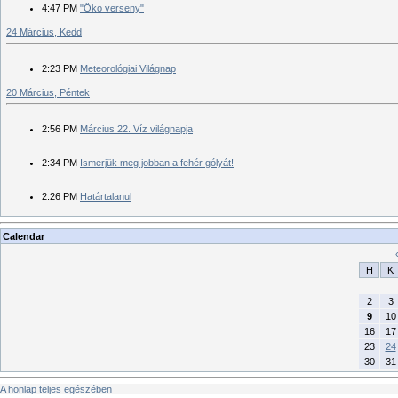
4:47 PM
"Öko verseny"
24 Március, Kedd
2:23 PM
Meteorológiai Világnap
20 Március, Péntek
2:56 PM
Március 22. Víz világnapja
2:34 PM
Ismerjük meg jobban a fehér gólyát!
2:26 PM
Határtalanul
Calendar
H
K
2
3
9
10
16
17
23
24
30
31
A honlap teljes egészében