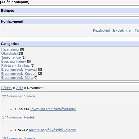
[
Az én honlapom
]
Belépés
Honlap-menü
Kezdőoldal
Iskolák hírei
Ta
Categories
Határtalanul
[9]
Ökoiskola
[13]
Tanév rendje
[1]
Éves munkaterv
[0]
Pályázat - Színház
[7]
Eredményeink_Hunyadi
[0]
Eredményeink_Kossuth
[2]
Eredményeink_Móra
[0]
Főoldal
»
2017
»
November
22 November, Szerda
12:55 PM
Lévay József Szavalóverseny
17 November, Péntek
11:46 AM
Adventi naptár készítő verseny
15 November, Szerda