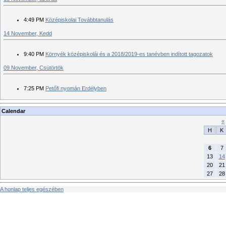
4:49 PM
Középiskolai Továbbtanulás
14 November, Kedd
9:40 PM
Környék középiskolái és a 2018/2019-es tanévben indított tagozatok
09 November, Csütörtök
7:25 PM
Petőfi nyomán Erdélyben
Calendar
«
H
K
6
7
13
14
20
21
27
28
A honlap teljes egészében