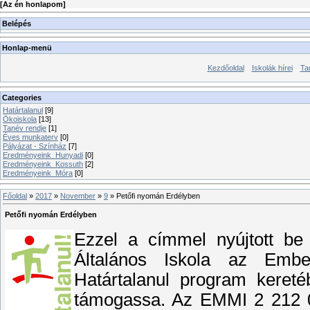
[
Az én honlapom
]
Belépés
Honlap-menü
Kezdőoldal
Iskolák hírei
Ta
Categories
Határtalanul
[9]
Ökoiskola
[13]
Tanév rendje
[1]
Éves munkaterv
[0]
Pályázat - Színház
[7]
Eredményeink_Hunyadi
[0]
Eredményeink_Kossuth
[2]
Eredményeink_Móra
[0]
Főoldal
»
2017
»
November
»
9
» Petőfi nyomán Erdélyben
Petőfi nyomán Erdélyben
Ezzel a címmel nyújtott be 
Általános Iskola az Embe
Határtalanul program kereté
támogassa. Az EMMI 2 212 00