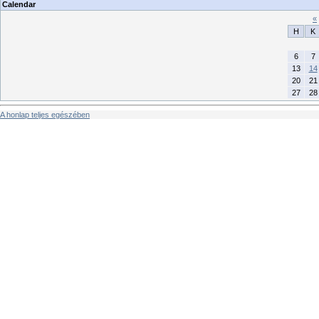
Calendar
«
H
K
6
7
13
14
20
21
27
28
A honlap teljes egészében