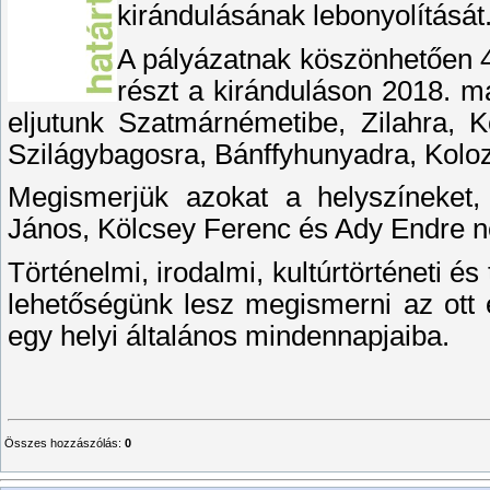
kirándulásának lebonyolítását
A pályázatnak köszönhetően 4
részt a kiránduláson 2018. má
eljutunk Szatmárnémetibe, Zilahra, K
Szilágybagosra, Bánffyhunyadra, Koloz
Megismerjük azokat a helyszíneket,
János, Kölcsey Ferenc és Ady Endre n
Történelmi, irodalmi, kultúrtörténeti és
lehetőségünk lesz megismerni az ott 
egy helyi általános mindennapjaiba.
Összes hozzászólás
:
0