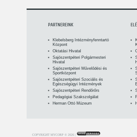
PARTNEREINK
EL
Klebelsberg Intézményfenntartó
Központ
Oktatási Hivatal
O
Sajószentpéteri Polgármesteri
S
Hivatal
H
Sajószentpéteri Művelődési és
Sportközpont
Sajószentpéteri Szociális és
S
Egészségügyi Intézmények
Sajószentpéteri Rendőrőrs
Pedagógiai Szakszolgálat
Herman Ottó Múzeum
COPYRIGHT MYCORP © 2026
|