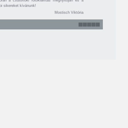
rán a csütörtöki fotókiállítás megnyitóján és a
bi sikereket kívánunk!
Mostisch Viktória