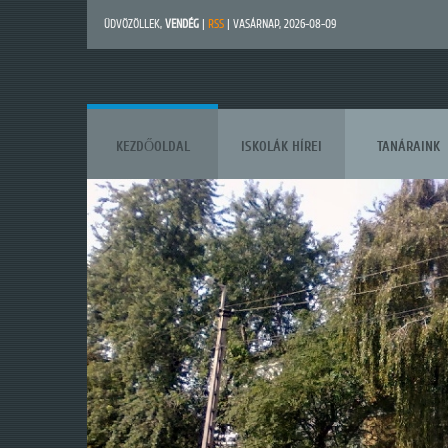
ÜDVÖZÖLLEK
,
VENDÉG
|
RSS
| VASÁRNAP, 2026-08-09
KEZDŐOLDAL
ISKOLÁK HÍREI
TANÁRAINK