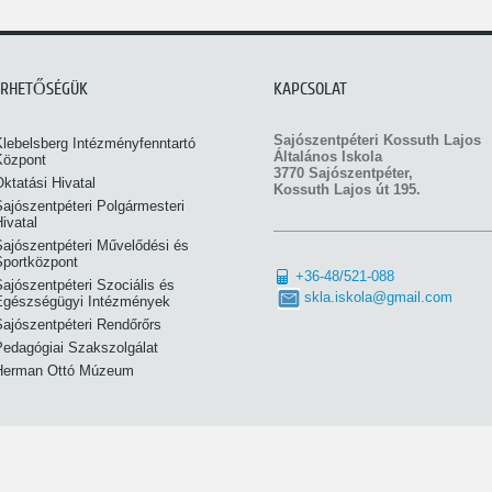
ÉRHETŐSÉGÜK
KAPCSOLAT
Sajószentpéteri Kossuth Lajos
Klebelsberg Intézményfenntartó
Általános Iskola
Központ
3770 Sajószentpéter,
ktatási Hivatal
Kossuth Lajos út 195.
ajószentpéteri Polgármesteri
ivatal
Sajószentpéteri Művelődési és
Sportközpont
+36-48/521-088
ajószentpéteri Szociális és
skla.iskola@gmail.com
Egészségügyi Intézmények
Sajószentpéteri Rendőrőrs
Pedagógiai Szakszolgálat
Herman Ottó Múzeum