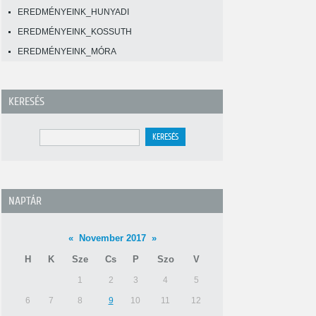
EREDMÉNYEINK_HUNYADI
EREDMÉNYEINK_KOSSUTH
EREDMÉNYEINK_MÓRA
KERESÉS
NAPTÁR
«
November 2017
»
H
K
Sze
Cs
P
Szo
V
1
2
3
4
5
6
7
8
9
10
11
12