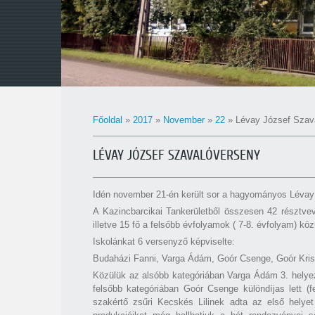
Főoldal
»
2017
»
November
»
22
» Lévay József Szav
LÉVAY JÓZSEF SZAVALÓVERSENY
Idén november 21-én került sor a hagyományos Léva
A Kazincbarcikai Tankerületből összesen 42 résztvevő 
illetve 15 fő a felsőbb évfolyamok ( 7-8. évfolyam) köz
Iskolánkat 6 versenyző képviselte:
Budaházi Fanni, Varga Ádám, Goór Csenge, Goór Krist
Közülük az alsóbb kategóriában Varga Ádám 3. helyezé
felsőbb kategóriában Goór Csenge különdíjas lett (
szakértő zsűri Kecskés Lilinek adta az első helyet