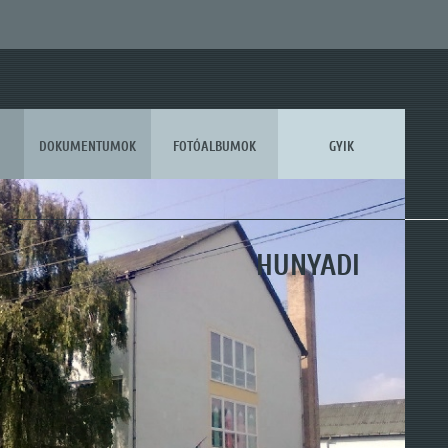
DOKUMENTUMOK
FOTÓALBUMOK
GYIK
KOSSUTH
HUNYADI
MÓRA