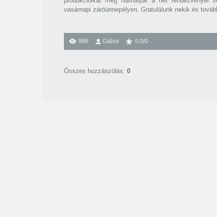
produkcióikat még hallhatjuk a hét rendezvényei so
vasárnapi záróünnepélyen. Gratulálunk nekik és továb
986
Gábor
0.0
/
0
Összes hozzászólás
:
0