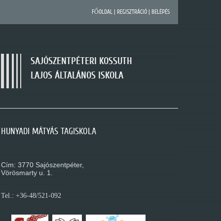
FŐOLDAL
|
REGISZTRÁCIÓ
|
BELÉPÉS
SAJÓSZENTPÉTERI KOSSUTH
LAJOS ÁLTALÁNOS ISKOLA
SAJÓSZENTPÉTERI KOSSUTH LAJOS ÁLTALÁNOS
HUNYADI MÁTYÁS TAGISKOLA
MÓRA FERENC TAGISKOLA
ISKOLA
Cím: 3770 Sajószentpéter,
Cím: 3770 Sajószentpéter,
Cím: 3770 Sajószentpéter,
Kossuth L. út 195.
Vörösmarty u. 1.
Móra Ferenc u. 1.
Tel.: +36-48/521-088
Tel.: +36-48/521-092
Tel.: +36-48/521-080