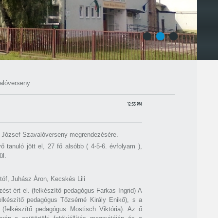
1
2
3
alóverseny
12:55 PM
y József Szavalóverseny megrendezésére.
tanuló jött el, 27 fő alsóbb ( 4-5-6. évfolyam ),
ül.
óf, Juhász Áron, Kecskés Lili
st ért el. (felkészítő pedagógus Farkas Ingrid) A
felkészítő pedagógus Tőzsérné Király Enikő), s a
 (felkészítő pedagógus Mostisch Viktória). Az ő