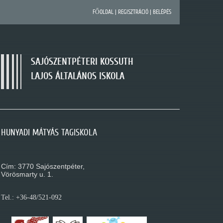
FŐOLDAL
|
REGISZTRÁCIÓ
|
BELÉPÉS
SAJÓSZENTPÉTERI KOSSUTH
LAJOS ÁLTALÁNOS ISKOLA
SAJÓSZENTPÉTERI KOSSUTH LAJOS ÁLTALÁNOS
HUNYADI MÁTYÁS TAGISKOLA
MÓRA FERENC TAGISKOLA
ISKOLA
Cím: 3770 Sajószentpéter,
Cím: 3770 Sajószentpéter,
Cím: 3770 Sajószentpéter,
Kossuth L. út 195.
Vörösmarty u. 1.
Móra Ferenc u. 1.
Tel.: +36-48/521-088
Tel.: +36-48/521-092
Tel.: +36-48/521-080