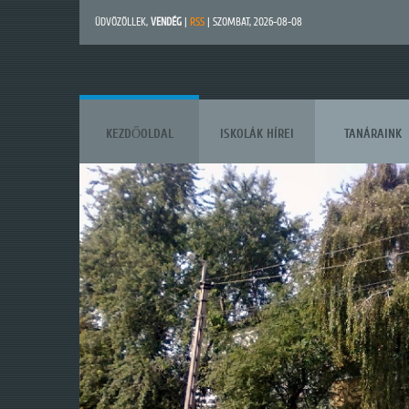
ÜDVÖZÖLLEK
,
VENDÉG
|
RSS
| SZOMBAT, 2026-08-08
KEZDŐOLDAL
ISKOLÁK HÍREI
TANÁRAINK