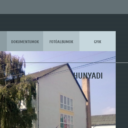
DOKUMENTUMOK
FOTÓALBUMOK
GYIK
KOSSUTH
HUNYADI
MÓRA