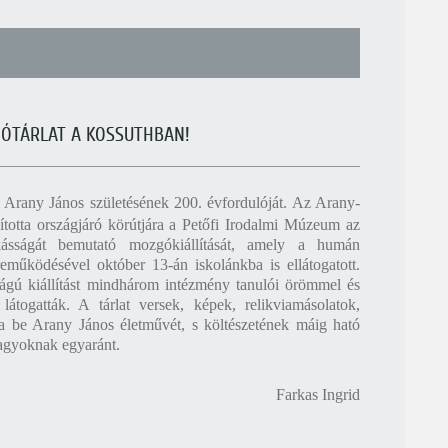
GÓTÁRLAT A KOSSUTHBAN!
Arany János születésének 200. évfordulóját. Az Arany-
totta országjáró körútjára a Petőfi Irodalmi Múzeum az
ásságát bemutató mozgókiállítását, amely a humán
működésével október 13-án iskolánkba is ellátogatott.
ágú kiállítást mindhárom intézmény tanulói örömmel és
 látogatták. A tárlat versek, képek, relikviamásolatok,
tta be Arany János életművét, s költészetének máig ható
nagyoknak egyaránt.
Farkas Ingrid