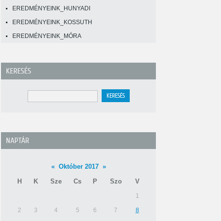
EREDMÉNYEINK_HUNYADI
EREDMÉNYEINK_KOSSUTH
EREDMÉNYEINK_MÓRA
KERESÉS
NAPTÁR
«
Október 2017
»
H
K
Sze
Cs
P
Szo
V
1
2
3
4
5
6
7
8