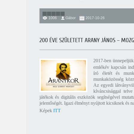
1006
Gábor
2017-10-26
200 ÉVE SZÜLETETT ARANY JÁNOS – MOZ
2017-ben ünnepeljük 
emlékév kapcsán indí
író életét és munk
munkaközösség közre
Az egyedi látványvil
kíváncsisággal telve
játékok és digitális eszközök segítségével muta
jelentőségét. Igazi élményt nyújtott kicsiknek és 
Képek
ITT