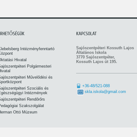
ÉRHETŐSÉGÜK
KAPCSOLAT
Sajószentpéteri Kossuth Lajos
Klebelsberg Intézményfenntartó
Általános Iskola
Központ
3770 Sajószentpéter,
ktatási Hivatal
Kossuth Lajos út 195.
ajószentpéteri Polgármesteri
ivatal
Sajószentpéteri Művelődési és
Sportközpont
+36-48/521-088
ajószentpéteri Szociális és
skla.iskola@gmail.com
Egészségügyi Intézmények
Sajószentpéteri Rendőrőrs
Pedagógiai Szakszolgálat
Herman Ottó Múzeum