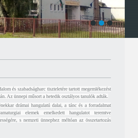
1
2
3
alom és szabadságharc tiszteletére tartott megemlékezést
án. Az ünnepi műsort a hetedik osztályos tanulók adták.
 énekkar drámai hangulatú dalai, a tánc és a forradalmat
ramaturgiai elemek emelkedett hangulatot teremtve
iességére, s nemzeti ünnephez méltóan az összetartozás