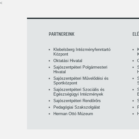
<
PARTNEREINK
EL
Klebelsberg Intézményfenntartó
Központ
Oktatási Hivatal
O
Sajószentpéteri Polgármesteri
S
Hivatal
H
Sajószentpéteri Művelődési és
Sportközpont
Sajószentpéteri Szociális és
S
Egészségügyi Intézmények
Sajószentpéteri Rendőrőrs
Pedagógiai Szakszolgálat
Herman Ottó Múzeum