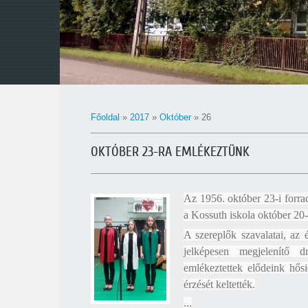
Főoldal
»
2017
»
Október
»
26
OKTÓBER 23-RA EMLÉKEZTÜNK
Az 1956. október 23-i forrad
a Kossuth iskola október 20-
A szereplők
szavalatai, az
jelképesen megjelenítő d
emlékeztettek elődeink hős
érzését keltették.
...