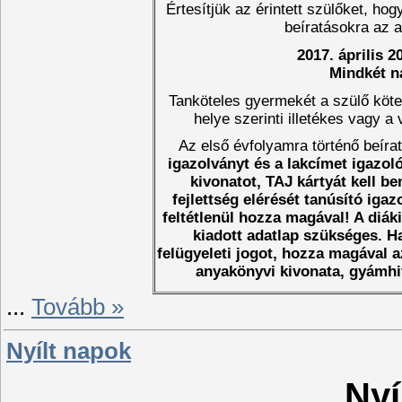
Értesítjük az érintett szülőket, hog
beíratásokra az a
2017. április 2
Mindkét n
Tanköteles gyermekét a szülő köte
helye szerinti illetékes vagy a 
Az első évfolyamra történő beíra
igazolványt és a lakcímet igazol
kivonatot, TAJ kártyát kell b
fejlettség elérését tanúsító iga
feltétlenül hozza magával! A diá
kiadott adatlap szükséges. Ha
felügyeleti jogot, hozza magával 
anyakönyvi kivonata, gyámhiv
...
Tovább »
Nyílt napok
Nyí