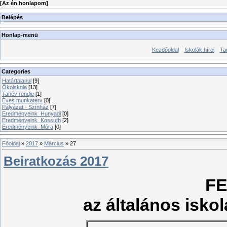
[
Az én honlapom
]
Belépés
Honlap-menü
Kezdőoldal
Iskolák hírei
Ta
Categories
Határtalanul
[9]
Ökoiskola
[13]
Tanév rendje
[1]
Éves munkaterv
[0]
Pályázat - Színház
[7]
Eredményeink_Hunyadi
[0]
Eredményeink_Kossuth
[2]
Eredményeink_Móra
[0]
Főoldal
»
2017
»
Március
»
27
Beiratkozás 2017
FE
az általános isko