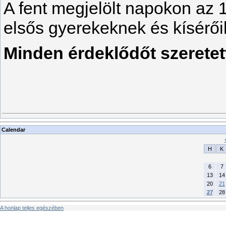
A fent megjelölt napokon az 1
elsős gyerekeknek és kísérői
Minden érdeklődőt szeretet
Calendar
H
K
6
7
13
14
20
21
27
28
A honlap teljes egészében