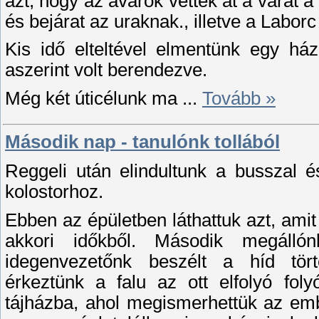
azt, hogy az avarok vették át a várat a
és bejárat az uraknak., illetve a Laborc
Kis idő elteltével elmentünk egy há
aszerint volt berendezve.
Még két úticélunk ma
...
Tovább »
Második nap - tanulónk tollából
Reggeli után elindultunk a busszal é
kolostorhoz.
Ebben az épületben láthattuk azt, amit
akkori időkből. Második megálló
idegenvezetőnk beszélt a híd tört
érkeztünk a falu az ott elfolyó fo
tájházba, ahol megismerhettük az embe