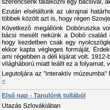
szerencsénk találkozni egy bácsival, ak
Ezután elsétáltunk az ukrajnai határ
többek között azt is, hogy régen Szovjet
Következő megállónk Dobóruszka vol
bácsi mesélt nekünk a Dobó család é
hogy kezdetben csak egy nyolcszöglet
ekkor kapta végleges formáját. Érdek
ami régebben a déli kijárat volt. 1912
világháború miatt leállt ez a folyamat, 
Legutoljára az "interaktív múzeumba" 
»
Első nap - Tanulónk tollából
Utazás Szlovákiában