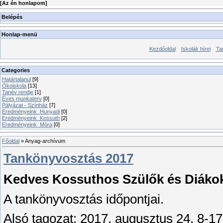
[
Az én honlapom
]
Belépés
Honlap-menü
Kezdőoldal
Iskolák hírei
Ta
Categories
Határtalanul
[9]
Ökoiskola
[13]
Tanév rendje
[1]
Éves munkaterv
[0]
Pályázat - Színház
[7]
Eredményeink_Hunyadi
[0]
Eredményeink_Kossuth
[2]
Eredményeink_Móra
[0]
Főoldal
»
Anyag-archívum
Tankönyvosztás 2017
Kedves Kossuthos Szülők és Diáko
A tankönyvosztás időpontjai.
Alsó tagozat: 2017. augusztus 24. 8-17