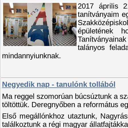
2017 április 
tanítványaim eg
Szakközépiskol
épületének h
Tanítványainak
talányos fela
mindannyiunknak.
Negyedik nap - tanulónk tollából
Ma reggel szomorúan búcsúztunk a szál
töltöttük. Deregnyőben a
református egy
Első megállónkhoz utaztunk, Nagyrá
találkoztunk a régi magyar állatfajtákk