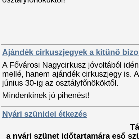
Ajándék cirkuszjegyek a kitűnő bizo
A Fővárosi Nagycirkusz jóvoltából idén
mellé, hanem ajándék cirkuszjegy is. 
június 30-ig az osztályfőnököktől.
Mindenkinek jó pihenést!
Nyári szünidei étkezés
Tá
a nyári szünet időtartamára eső sz