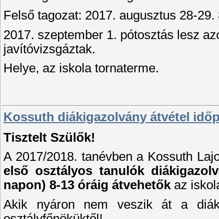
Felső tagozat: 2017. augusztus 28-29. 
2017. szeptember 1. pótosztás lesz az
javítóvizsgáztak.
Helye, az iskola tornaterme.
Kossuth diákigazolvány átvétel idő
Tisztelt Szülők!
A 2017/2018. tanévben a Kossuth Lajo
első osztályos tanulók diákigazolv
napon) 8-13 óráig átvehetők
az iskol
Akik nyáron nem veszik át a diák
osztályfőnöküktől!