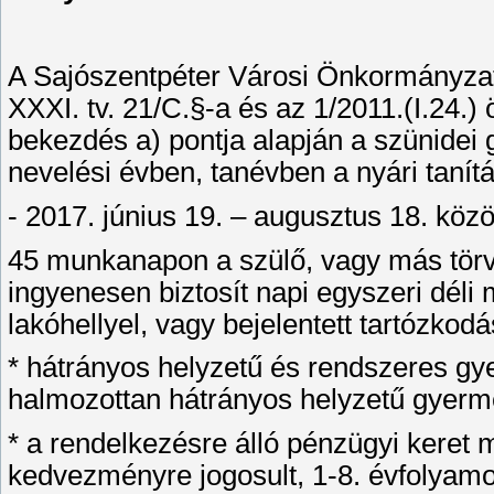
A Sajószentpéter Városi Önkormányzat t
XXXI. tv. 21/C.§-a és az 1/2011.(I.24.)
bekezdés a) pontja alapján a szünidei
nevelési évben, tanévben a nyári tanítá
- 2017. június 19. – augusztus 18. közöt
45 munkanapon a szülő, vagy más tör
ingyenesen biztosít napi egyszeri déli 
lakóhellyel, vagy bejelentett tartózkodá
* hátrányos helyzetű és rendszeres 
halmozottan hátrányos helyzetű gyerm
* a rendelkezésre álló pénzügyi keret
kedvezményre jogosult, 1-8. évfolyamo