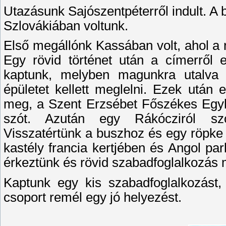
Utazásunk Sajószentpéterről indult. A 
Szlovákiában voltunk.
Első megállónk Kassában volt, ahol a r
Egy rövid történet után a címerről
kaptunk, melyben magunkra utalva k
épületet kellett meglelni. Ezek után
meg, a Szent Erzsébet Főszékes Egyhá
szót. Azután egy Rákócziról sz
Visszatértünk a buszhoz és egy röpke
kastély francia kertjében és Angol pa
érkeztünk és rövid szabadfoglalkozás
Kaptunk egy kis szabadfoglalkozást
csoport remél egy jó helyezést.