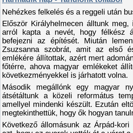
Nehézkes felkelés és a reggeli után bus
Először Királyhelmecen álltunk meg,
arról kapta a nevét, hogy félkész 
befejezni az építését. Miután leme
Zsuzsanna szobrát, amit az első é
emlékére állítottak, azért mert adomá
főtérre, ahova magyar emlékeket állít
következményekkel is járhatott volna.
Második megállónk egy magyar nyel
átsétáltunk a közeli református te
amellyel mindenki készült. Ezután elt
megtekinthettük, hogy ők hogyan tanul
Következő állomásunk az Árpád-kori f