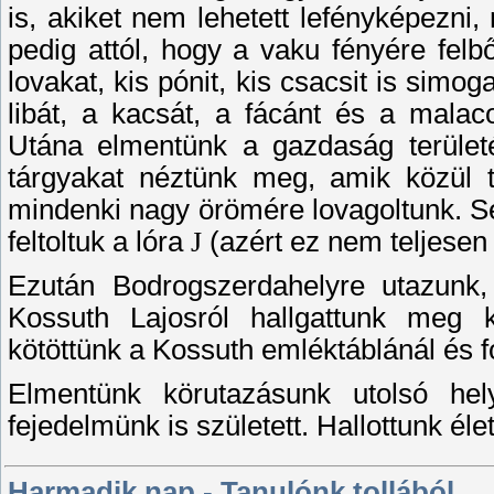
is, akiket nem lehetett lefényképezni,
pedig attól, hogy a vaku fényére felb
lovakat, kis pónit, kis csacsit is simo
libát, a kacsát, a fácánt és a malaco
Utána elmentünk a gazdaság területé
tárgyakat néztünk meg, amik közül 
mindenki nagy örömére lovagoltunk. Se
feltoltuk a lóra
J
(azért ez nem teljesen í
Ezután Bodrogszerdahelyre utazunk, 
Kossuth Lajosról hallgattunk meg k
kötöttünk a Kossuth emléktáblánál és fo
Elmentünk körutazásunk utolsó hel
fejedelmünk is született. Hallottunk él
Harmadik nap - Tanulónk tollából