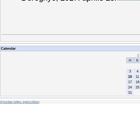
Calendar
«
H
K
3
4
10
11
17
18
24
25
31
A honlap teljes egészében